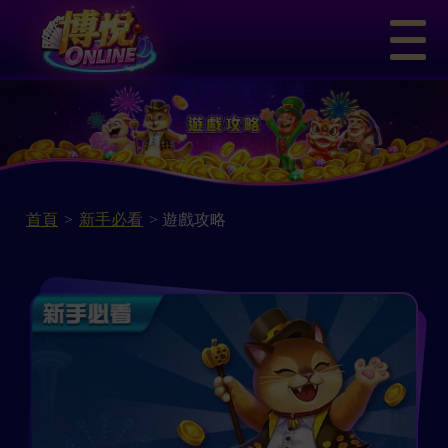
Version:
v26.08.07.02
GameVer:009
博悅
首頁
>
新手必看
>
遊戲攻略