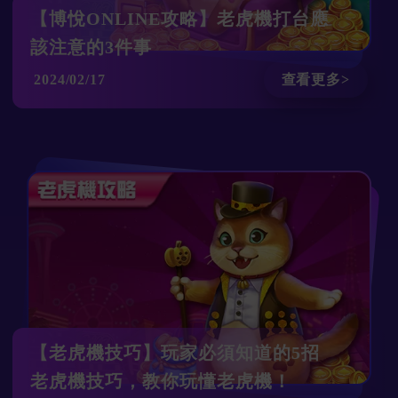
【博悅ONLINE攻略】老虎機打台應
該注意的3件事
2024/02/17
查看更多
>
【老虎機技巧】玩家必須知道的5招
老虎機技巧，教你玩懂老虎機！