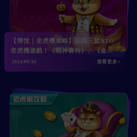
【博悅｜老虎機攻略】認識三款ATG
老虎機遊戲！《戰神賽特》、《金蓮
三缺一》和《魔龍之戰》
2024/09/30
查看更多
>