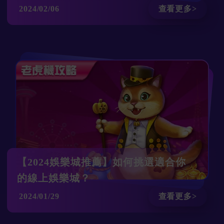
2024/02/06
查看更多
>
【2024娛樂城推薦】如何挑選適合你
的線上娛樂城？
2024/01/29
查看更多
>