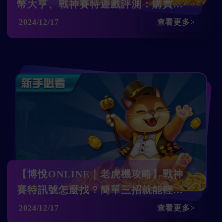
幣大亨、戰神賽特遊戲評測：購買免
遊能否提高勝率？
2024/12/17
查看更多
>
【博悅ONLINE｜老虎機攻略】戰神
賽特訊號怎麼找？簡單三招就能輕鬆
拿下！
2024/12/17
查看更多
>