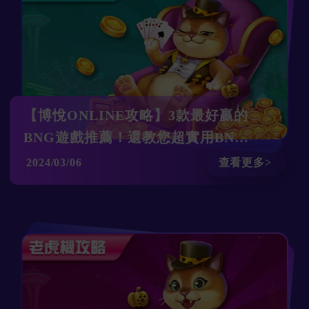
【博悅ONLINE攻略】3款最好贏的
BNG遊戲推薦！還教您超實用BNG
電子技巧
2024/03/06
查看更多
>