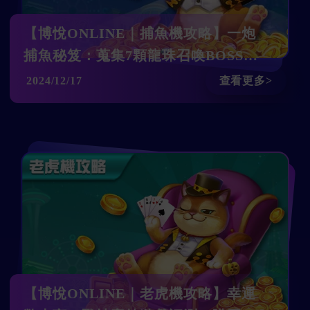
【博悅ONLINE｜捕魚機攻略】一炮
捕魚秘笈：蒐集7顆龍珠召喚BOSS級
神龍，獲取500倍大獎！
2024/12/17
查看更多
>
【博悅ONLINE｜老虎機攻略】幸運