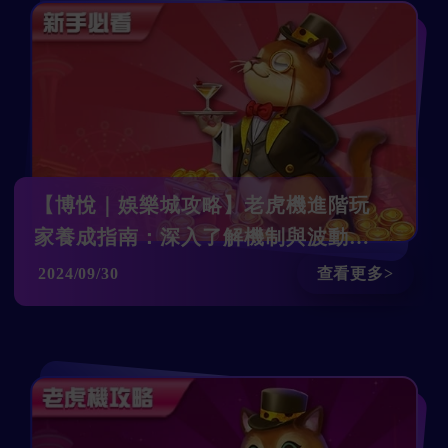
【博悅｜娛樂城攻略】老虎機進階玩
家養成指南：深入了解機制與波動
性，贏得更多勝利
2024/09/30
查看更多
>