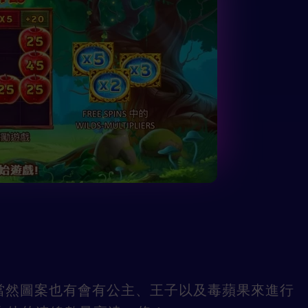
當然圖案也有會有公主、王子以及毒蘋果來進行