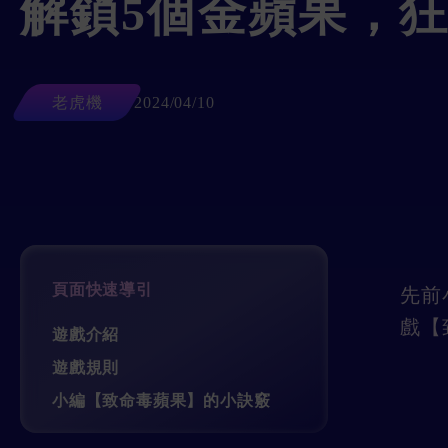
解鎖5個金蘋果，狂獲
老虎機
2024/04/10
頁面快速導引
先前
戲【
遊戲介紹
遊戲規則
小編【致命毒蘋果】的小訣竅