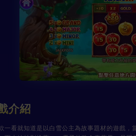
戲介紹
款一看就知道是以白雪公主為故事題材的遊戲，