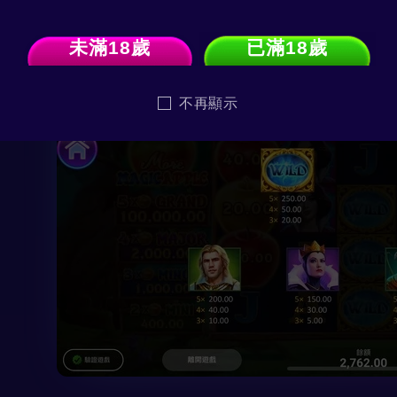
未滿18歲
已滿18歲
不再顯示