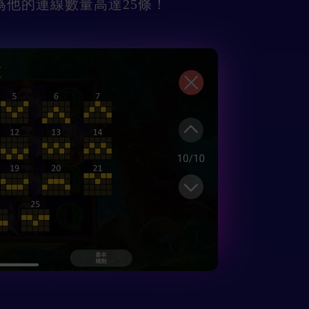
為他的連線數量高達25條！