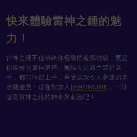
快來體驗雷神之錘的魅
力！
雷神之錘不僅帶給你極致的遊戲體驗，更是
你爆分的最佳選擇。無論你是新手還是老
手，都能輕鬆上手，享受這款令人著迷的老
虎機遊戲！現在就加入
博悅ONLINE
，一同
感受雷神之錘的神奇與刺激吧！