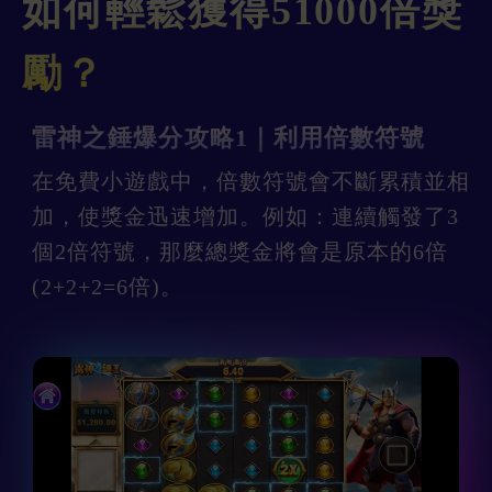
如何輕鬆獲得51000倍獎
勵？
雷神之錘爆分攻略1｜利用倍數符號
在免費小遊戲中，倍數符號會不斷累積並相
加，使獎金迅速增加。例如：連續觸發了3
個2倍符號，那麼總獎金將會是原本的6倍
(2+2+2=6倍)。