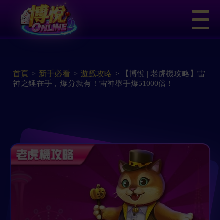
Version:
v26.08.06.test
GameVer:009
博悅
首頁
>
新手必看
>
遊戲攻略
>
【博悅 | 老虎機攻略】雷
神之錘在手，爆分就有！雷神舉手爆51000倍！