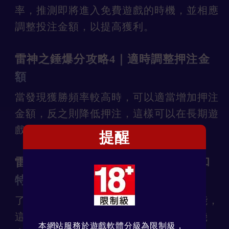
率，推測即將進入免費遊戲的時機，並相應
調整投注金額，以提高獲利。
雷神之錘爆分攻略4｜適時調整押注金
額
當發現獲勝頻率較高時，可以適當增加押注
金額，反之則降低押注，這樣可以在長期遊
戲中保持穩定的獲利。
提醒
雷神之錘爆分攻略5｜熟悉遊戲規則和
特殊功能
了解雷神之錘的所有遊戲規則和特殊功能，
這樣可以在遊戲中充分利用每一個贏得機
本網站服務於遊戲軟體分級為限制級，