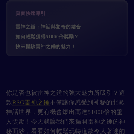
頁面快速導引
雷神之錘：神話與驚奇的結合
如何輕鬆獲得51000倍獎勵？
快來體驗雷神之錘的魅力！
你是否也被雷神之錘的強大魅力所吸引？這
款
RSG雷神之錘
不僅讓你感受到神秘的北歐
神話世界，更有機會爆出高達51000倍的驚
人獎勵！今天就讓我們來揭開雷神之錘的神
秘面紗，看看如何輕鬆玩轉這款令人著迷的